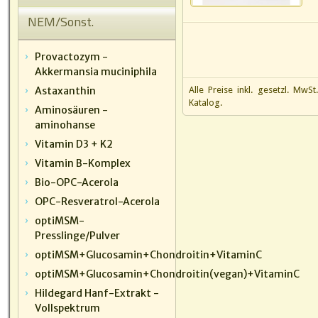
NEM/Sonst.
Provactozym -
Akkermansia muciniphila
Astaxanthin
Alle Preise inkl. gesetzl. MwSt
Katalog.
Aminosäuren -
aminohanse
Vitamin D3 + K2
Vitamin B-Komplex
Bio-OPC-Acerola
OPC-Resveratrol-Acerola
optiMSM-
Presslinge/Pulver
optiMSM+Glucosamin+Chondroitin+VitaminC
optiMSM+Glucosamin+Chondroitin(vegan)+VitaminC
Hildegard Hanf-Extrakt -
Vollspektrum