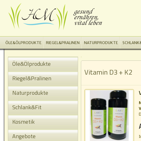
ÖLE&ÖLPRODUKTE
RIEGEL&PRALINEN
NATURPRODUKTE
SCHLANK&
Öle&Ölprodukte
Vitamin D3 + K2
Riegel&Pralinen
Naturprodukte
Schlank&Fit
V
D
Kosmetik
Angebote
I