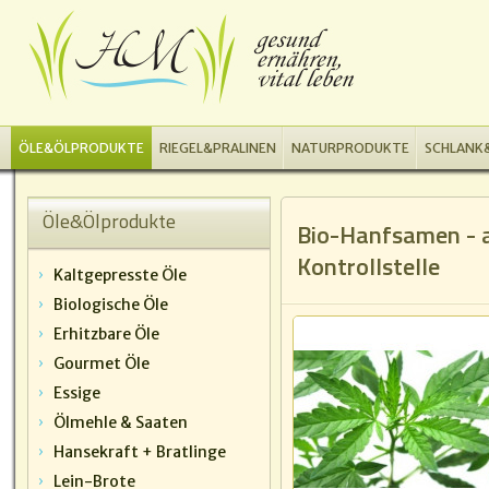
ÖLE&ÖLPRODUKTE
RIEGEL&PRALINEN
NATURPRODUKTE
SCHLANK&
Öle&Ölprodukte
Bio-Hanfsamen - 
Kontrollstelle
Kaltgepresste Öle
Biologische Öle
Erhitzbare Öle
Gourmet Öle
Essige
Ölmehle & Saaten
Hansekraft + Bratlinge
Lein-Brote