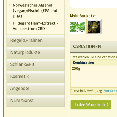
Norwegisches Algenöl
(vegan)/Fischöl (EPA und
Mehr Ansichten
DHA)
Hildegard Hanf-Extrakt -
Vollspektrum CBD
Riegel&Pralinen
VARIATIONEN
Naturprodukte
Bitte wählen Sie eine Variation 
Schlank&Fit
Kombination
250g
Kosmetik
Angebote
Preise inkl. MwSt., zzgl.
Versan
NEM/Sonst.
In den Warenkorb