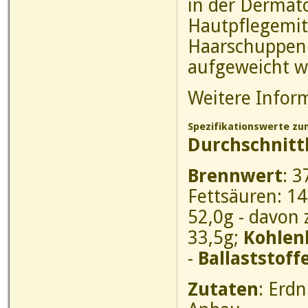
in der Dermato
Hautpflegemitt
Haarschuppen 
aufgeweicht w
Weitere Infor
Spezifikationswerte zu
Durchschnitt
Brennwert
: 
Fettsäuren: 14
52,0g - davon 
33,5g;
Kohlen
-
Ballaststoffe
Zutaten
: Erdn