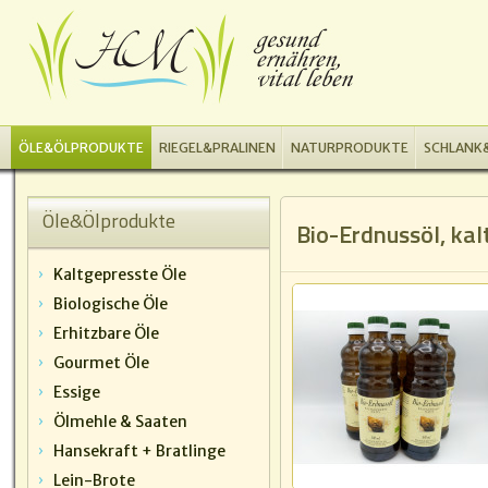
ÖLE&ÖLPRODUKTE
RIEGEL&PRALINEN
NATURPRODUKTE
SCHLANK&
Öle&Ölprodukte
Bio-Erdnussöl, ka
Kaltgepresste Öle
Biologische Öle
Erhitzbare Öle
Gourmet Öle
Essige
Ölmehle & Saaten
Hansekraft + Bratlinge
Lein-Brote