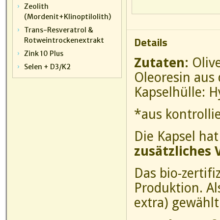
Zeolith
(Mordenit+Klinoptilolith)
Trans-Resveratrol &
Details
Rotweintrockenextrakt
Zink 10 Plus
Zutaten:
Olive
Selen + D3/K2
Oleoresin aus 
Kapselhülle: 
*aus kontrolli
Die Kapsel ha
zusätzliches 
Das bio-zertif
Produktion. A
extra) gewählt