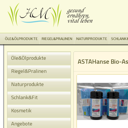
ÖLE&ÖLPRODUKTE
RIEGEL&PRALINEN
NATURPRODUKTE
SCHLANK&
Öle&Ölprodukte
ASTAHanse Bio-As
Riegel&Pralinen
Naturprodukte
Schlank&Fit
Kosmetik
Angebote