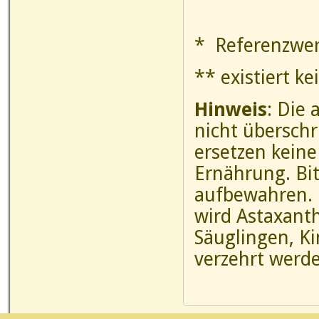
* Referenzwer
** existiert k
Hinweis
: Die
nicht übersch
ersetzen kein
Ernährung. Bi
aufbewahren. 
wird Astaxanth
Säuglingen, K
verzehrt werd