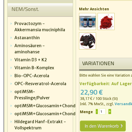
NEM/Sonst.
Mehr Ansichten
Provactozym -
Akkermansia muciniphila
Astaxanthin
Aminosäuren -
aminohanse
Vitamin D3 + K2
VARIATIONEN
Vitamin B-Komplex
Bio-OPC-Acerola
Bitte wählen Sie eine Variation 
OPC-Resveratrol-Acerola
Verfügbarkeit:
Auf Lager
22,90 €
optiMSM-
Presslinge/Pulver
38,17 €
/ 100 Stück (St)
Inkl. 7% MwSt.
,
zzgl.
Versand
optiMSM+Glucosamin+Chondroitin+VitaminC
Menge
optiMSM+Glucosamin+Chondroitin(vegan)+VitaminC
Hildegard Hanf-Extrakt -
In den Warenkorb
Vollspektrum