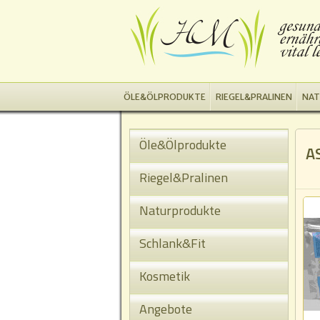
ÖLE&ÖLPRODUKTE
RIEGEL&PRALINEN
NAT
Öle&Ölprodukte
A
Riegel&Pralinen
Naturprodukte
Schlank&Fit
Kosmetik
Angebote