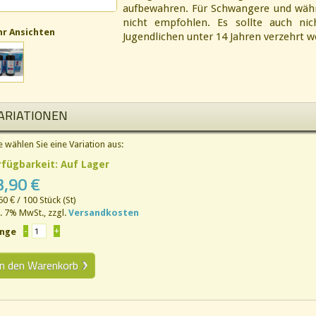
aufbewahren. Für Schwangere und währe
nicht empfohlen. Es sollte auch nic
r Ansichten
Jugendlichen unter 14 Jahren ve
ARIATIONEN
te wählen Sie eine Variation aus:
rfügbarkeit:
Auf Lager
3,90 €
50 €
/ 100 Stück (St)
l. 7% MwSt.
,
zzgl.
Versandkosten
nge
n+VitaminC
In den Warenkorb
n(vegan)+VitaminC