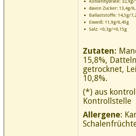
Kohlenhydrate: 32,9g/
davon Zucker: 13,4g/6
Ballaststoffe: 14,5g/7,
Eiweiß: 11,9g/6,45g
Salz: <0,3g/<0,15g
Zutaten:
Mand
15,8%, Dattel
getrocknet, Le
10,8%.
(*) aus kontro
Kontrollstelle
Allergene
: Ka
Schalenfrücht