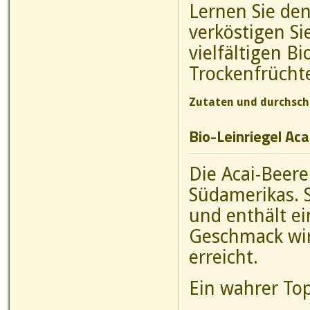
Lernen Sie d
verköstigen Si
vielfältigen B
Trockenfrücht
Zutaten und durchschn
Bio-Leinriegel Aca
Die Acai-Beer
Südamerikas. S
und enthält ei
Geschmack wir
erreicht.
Ein wahrer Top