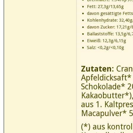
Fett: 27,3g/13,65g
davon gesättigte Fett
Kohlenhydrate: 32,40g
davon Zucker: 17,21g/
Ballaststoffe: 13,5g/6,
Eiweiß: 12,3g/6,15g
Salz: <0,2g/<0,10g
Zutaten:
Cran
Apfeldicksaft
Schokolade* 2
Kakaobutter*
aus 1. Kaltpre
Macapulver* 
(*) aus kontro