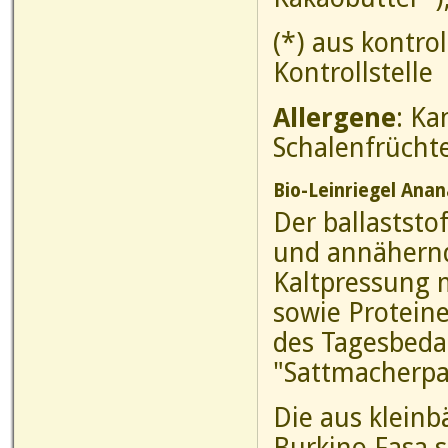
(*) aus kontro
Kontrollstelle
Allergene
: Ka
Schalenfrücht
Bio-Leinriegel Anan
Der ballaststof
und annähernd
Kaltpressung m
sowie Protein
des Tagesbedar
"Sattmacherpar
Die aus kleinb
Burkino Fasa 