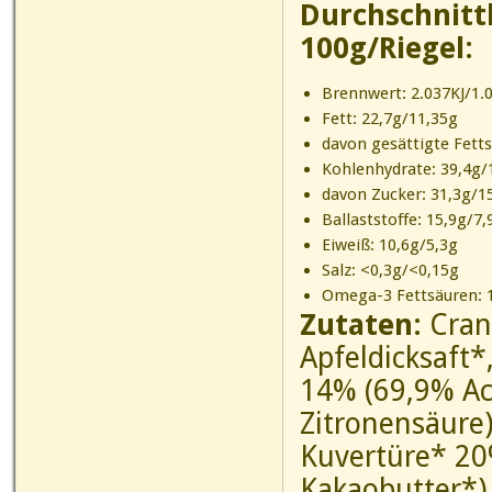
Durchschnitt
100g/Riegel:
Brennwert: 2.037KJ/1.0
Fett: 22,7g/11,35g
davon gesättigte Fett
Kohlenhydrate: 39,4g/
davon Zucker: 31,3g/1
Ballaststoffe: 15,9g/7,
Eiweiß: 10,6g/5,3g
Salz: <0,3g/<0,15g
Omega-3 Fettsäuren:
Zutaten:
Cran
Apfeldicksaft
14% (69,9% Ac
Zitronensäure
Kuvertüre* 20
Kakaobutter*)