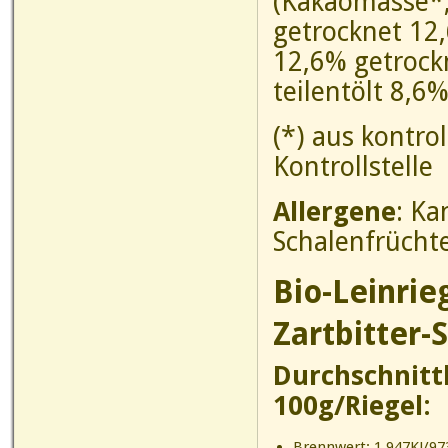
(Kakaomasse*,
getrocknet 12
12,6% getrock
teilentölt 8,6%
(*) aus kontro
Kontrollstelle
Allergene
: Ka
Schalenfrücht
Bio-Leinrie
Zartbitter-
Durchschnitt
100g/Riegel:
Brennwert: 1.947KJ/973