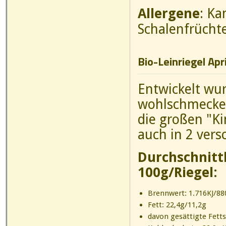
Allergene
: Ka
Schalenfrücht
Bio-Leinriegel Apr
Entwickelt wur
wohlschmecken
die großen "Ki
auch in 2 ver
Durchschnitt
100g/Riegel:
Brennwert: 1.716KJ/880
Fett: 22,4g/11,2g
davon gesättigte Fett