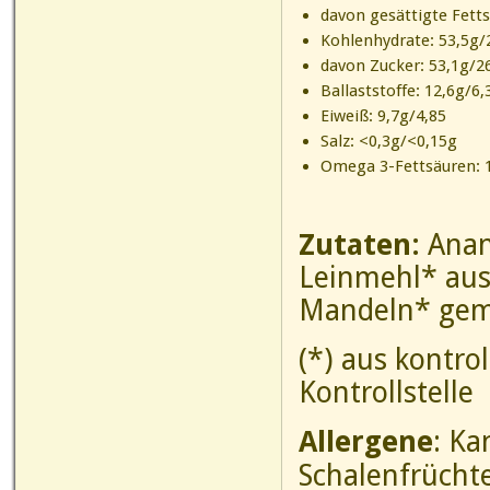
davon gesättigte Fetts
Kohlenhydrate: 53,5g/
davon Zucker: 53,1g/2
Ballaststoffe: 12,6g/6,
Eiweiß: 9,7g/4,85
Salz: <0,3g/<0,15g
Omega 3-Fettsäuren:
Zutaten:
Anan
Leinmehl* aus
Mandel
(*) aus kontro
Kontrollstelle
Allergene
: Ka
Schalenfrücht