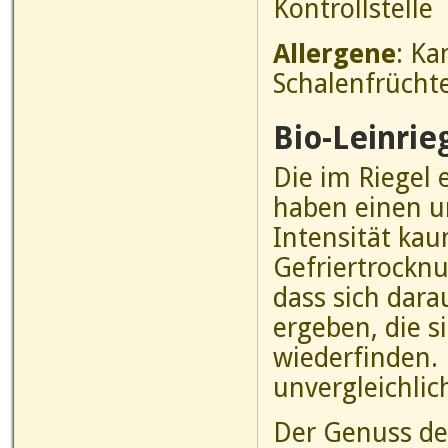
Kontrollstelle
Allergene
: Ka
Schalenfrücht
Bio-Leinrie
Die im Riegel
haben einen u
Intensität kau
Gefriertrocknu
dass sich dara
ergeben, die s
wiederfinden.
unvergleichli
Der Genuss des