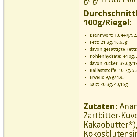
Durchschnitt
100g/Riegel:
Brennwert: 1.844KJ/92
Fett: 21,3g/10,65g
davon gesättigte Fetts
Kohlenhydrate: 44,0g/
davon Zucker: 39,6g/1
Ballaststoffe: 10,7g/5,
Eiweiß: 9,9g/4,95
Salz: <0,3g/<0,15g
Zutaten:
Anan
Zartbitter-Ku
Kakaobutter*)
Kokosblüt