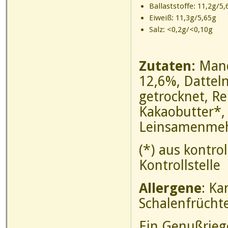
Ballaststoffe: 11,2g/5,
Eiweiß: 11,3g/5,65g
Salz: <0,2g/<0,10g
Zutaten:
Mand
12,6%, Dattel
getrocknet, R
Kakaobutter*,
Leinsamenmehl
(*) aus kontro
Kontrollstelle
Allergene
: Ka
Schalenfrücht
Ein Genußriege