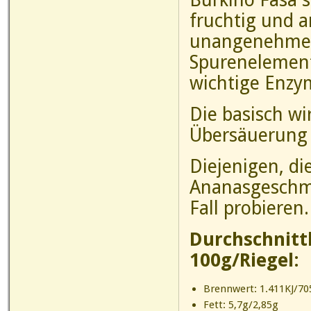
fruchtig und 
unangenehme F
Spurenelement
wichtige Enzy
Die basisch wi
Übersäuerung 
Diejenigen, di
Ananasgeschma
Fall probieren.
Durchschnitt
100g/Riegel:
Brennwert: 1.411KJ/705
Fett: 5,7g/2,85g