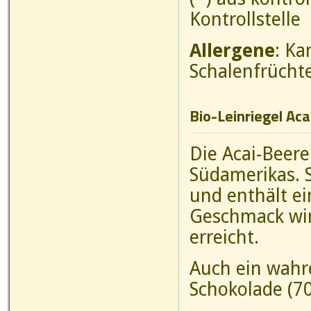
Kontrollstelle
Allergene
: Ka
Schalenfrücht
Bio-Leinriegel Aca
Die Acai-Beer
Südamerikas. S
und enthält ei
Geschmack wir
erreicht.
Auch ein wahre
Schokolade (7