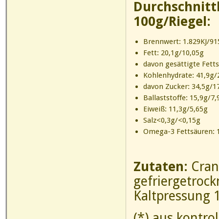
Durchschnitt
100g/Riegel:
Brennwert: 1.829KJ/915
Fett: 20,1g/10,05g
davon gesättigte Fett
Kohlenhydrate: 41,9g/
davon Zucker: 34,5g/1
Ballaststoffe: 15,9g/7,
Eiweiß: 11,3g/5,65g
Salz<0,3g/<0,15g
Omega-3 Fettsäuren:
Zutaten:
Cran
gefriergetroc
Kaltpressung 
(*) aus kontro