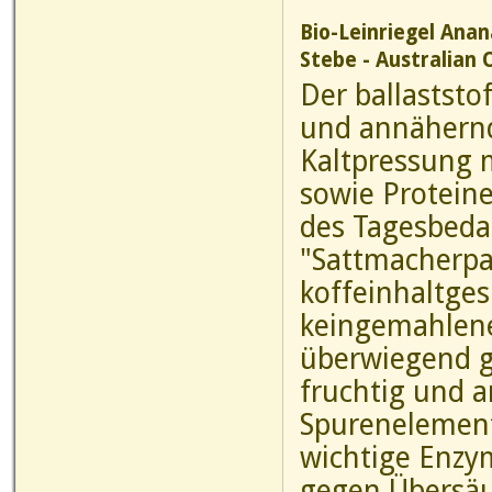
Bio-Leinriegel Ana
Stebe - Australian 
Der ballaststof
und annähernd
Kaltpressung m
sowie Protein
des Tagesbedar
"Sattmacherpar
koffeinhaltge
keingemahlene
überwiegend g
fruchtig und a
Spurenelement
wichtige Enzym
gegen Übersäu