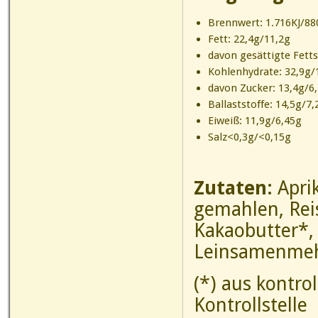
Brennwert: 1.716KJ/880
Fett: 22,4g/11,2g
davon gesättigte Fett
Kohlenhydrate: 32,9g/
davon Zucker: 13,4g/6
Ballaststoffe: 14,5g/7,
Eiweiß: 11,9g/6,45g
Salz<0,3g/<0,15g
Zutaten:
Apri
gemahlen, Rei
Kakaobutter*,
Leinsamenmehl
(*) aus kontro
Kontrollstelle