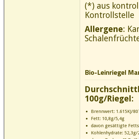
(*) aus kontro
Kontrollstelle
Allergene
: Ka
Schalenfrücht
Bio-Leinriegel Ma
Durchschnitt
100g/Riegel:
Brennwert: 1.615KJ/807
Fett: 10,8g/5,4g
davon gesättigte Fett
Kohlenhydrate: 52,3g/