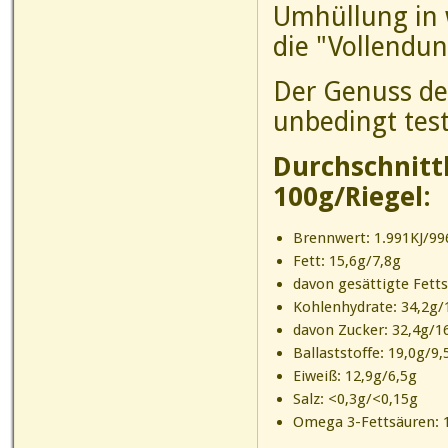
Umhüllung in 
die "Vollendu
Der Genuss des
unbedingt test
Durchschnitt
100g/Riegel:
Brennwert: 1.991KJ/996
Fett: 15,6g/7,8g
davon gesättigte Fett
Kohlenhydrate: 34,2g/
davon Zucker: 32,4g/1
Ballaststoffe: 19,0g/9,
Eiweiß: 12,9g/6,5g
Salz: <0,3g/<0,15g
Omega 3-Fettsäuren: