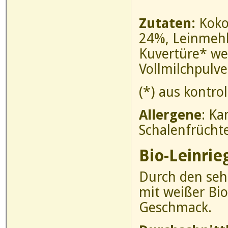
Zutaten:
Koko
24%, Leinmehl
Kuvertüre* we
Vollmilchpulve
(*) aus kontro
Allergene
: Ka
Schalenfrücht
Bio-Leinrie
Durch den seh
mit weißer Bi
Geschmack.