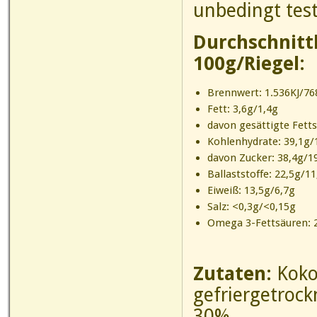
unbedingt test
Durchschnitt
100g/Riegel:
Brennwert: 1.536KJ/768
Fett: 3,6g/1,4g
davon gesättigte Fett
Kohlenhydrate: 39,1g/
davon Zucker: 38,4g/1
Ballaststoffe: 22,5g/11
Eiweiß: 13,5g/6,7g
Salz: <0,3g/<0,15g
Omega 3-Fettsäuren:
Zutaten:
Koko
gefriergetroc
30%,