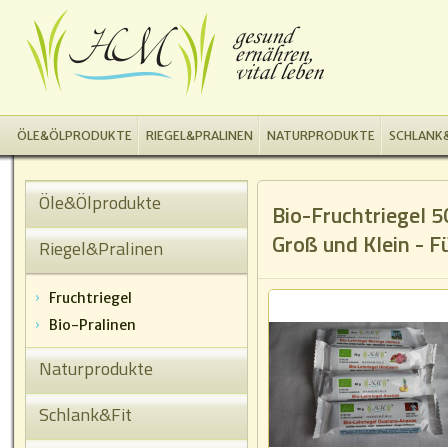
ÖLE&ÖLPRODUKTE
RIEGEL&PRALINEN
NATURPRODUKTE
SCHLANK&
Öle&Ölprodukte
Bio-Fruchtriegel 5
Groß und Klein - 
Riegel&Pralinen
Fruchtriegel
Bio-Pralinen
Naturprodukte
Schlank&Fit