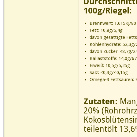
Durchschnitt
100g/Riegel:
Brennwert: 1.615KJ/807
Fett: 10,8g/5,4g
davon gesättigte Fett
Kohlenhydrate: 52,3g/
davon Zucker: 48,7g/2
Ballaststoffe: 14,0g/67
Eiweiß: 10,5g/5,25g
Salz: <0,3g/<0,15g
Omega-3 Fettsäuren:
Zutaten:
Mang
20% (Rohrohrzu
Kokosblütensi
teilentölt 13