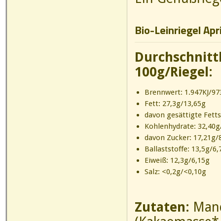
Bio-Leinriegel Apr
Durchschnitt
100g/Riegel:
Brennwert: 1.947KJ/973
Fett: 27,3g/13,65g
davon gesättigte Fett
Kohlenhydrate: 32,40g
davon Zucker: 17,21g/
Ballaststoffe: 13,5g/6,
Eiweiß: 12,3g/6,15g
Salz: <0,2g/<0,10g
Zutaten:
Mand